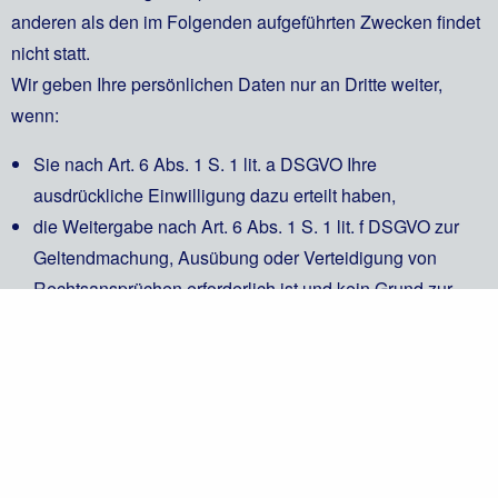
anderen als den im Folgenden aufgeführten Zwecken findet
nicht statt.
Wir geben Ihre persönlichen Daten nur an Dritte weiter,
wenn:
Sie nach Art. 6 Abs. 1 S. 1 lit. a DSGVO Ihre
ausdrückliche Einwilligung dazu erteilt haben,
die Weitergabe nach Art. 6 Abs. 1 S. 1 lit. f DSGVO zur
Geltendmachung, Ausübung oder Verteidigung von
Rechtsansprüchen erforderlich ist und kein Grund zur
Annahme besteht, dass Sie ein überwiegendes
schutzwürdiges Interesse an der Nichtweitergabe Ihrer
Daten haben,
für den Fall, dass für die Weitergabe nach Art. 6 Abs. 1 S.
1 lit. c DSGVO eine gesetzliche Verpflichtung besteht,
sowie