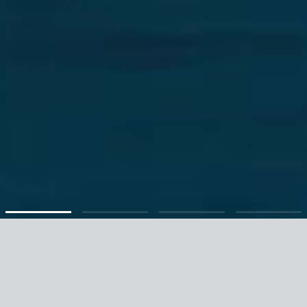
HEH Hamburger
EmissionsHaus AG