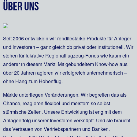
Über uns
Als Experten für Beteiligungsangebote
ermöglichen wir Kapitalanlegern
langfristige Erträge. Erfahren, versiert
Seit 2006 entwickeln wir renditestarke Produkte für Anleger
und hanseatisch verlässlich.
und Investoren – ganz gleich ob privat oder institutionell. Wir
Willkommen an Bord!
stehen für lukrative Regionalflugzeug-Fonds wie kaum ein
anderer in diesem Markt. Mit gebündeltem Know-how aus
ÜBER
LEISTUNGEN
QUALITÄTSMERKMALE
AKTUELLES
über 20 Jahren agieren wir erfolgreich unternehmerisch –
ÜBER
LEISTUNGEN
QUALITÄTSMERKMALE
AKTUELLES
UNS
ohne Hang zum Höhenflug.
ÜBER
ÜBER
LEISTUNGEN
LEISTUNGEN
QUALITÄTSMERKMALE
QUALITÄTSMERKMALE
AKTUELLES
AKTUELLES
UNS
Märkte unterliegen Veränderungen. Wir begreifen das als
UNS
UNS
Chance, reagieren flexibel und meistern so selbst
stürmische Zeiten. Unsere Entwicklung ist eng mit dem
Anlageerfolg unserer Investoren verknüpft. Und sie braucht
das Vertrauen von Vertriebspartnern und Banken.